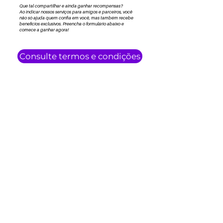
Que tal compartilhar e ainda ganhar recompensas?
Ao indicar nossos serviços para amigos e parceiros, você
não só ajuda quem confia em você, mas também recebe
benefícios exclusivos. Preencha o formulário abaixo e
comece a ganhar agora!
Consulte termos e condições