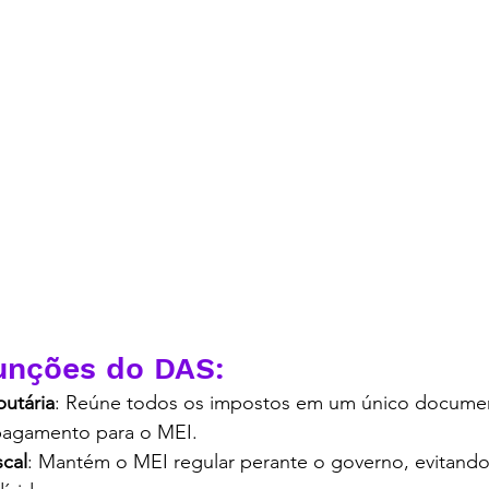
ontabilidade em curitiba, contabilidade digital
funções do DAS:
butária
: Reúne todos os impostos em um único document
pagamento para o MEI.
scal
: Mantém o MEI regular perante o governo, evitand