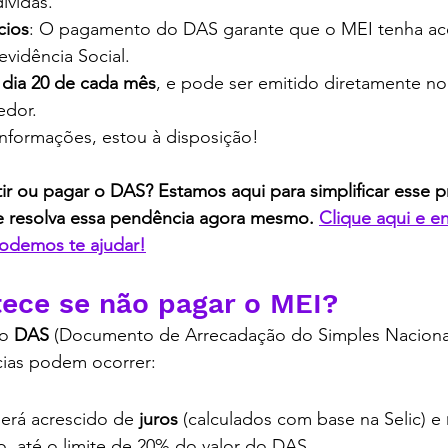
ívidas.
cios
: O pagamento do DAS garante que o MEI tenha ac
evidência Social.
 
dia 20 de cada mês
, e pode ser emitido diretamente no
edor.
informações, estou à disposição!
r ou pagar o DAS? Estamos aqui para simplificar esse p
e resolva essa pendência agora mesmo. 
Clique aqui e e
odemos te ajudar!
ontabilidade em curitiba, contabilidade digital
ece se não pagar o MEI?
o 
DAS
 (Documento de Arrecadação do Simples Nacional
ias podem ocorrer:
será acrescido de 
juros
 (calculados com base na Selic) e 
o, até o limite de 20% do valor do DAS.