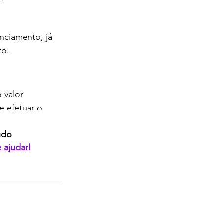
nciamento, já 
to.
 valor 
e efetuar o 
udo 
 ajudar!