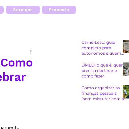
Serviços
Proposta
Carnê-Leão: guia
completo para
autônomos e quem
e Como
recebe de pessoa
física
DMED: o que é, quem
precisa declarar e
ebrar
como fazer
Como organizar as
finanças pessoais
(sem misturar com as
do CNPJ)
agamento 