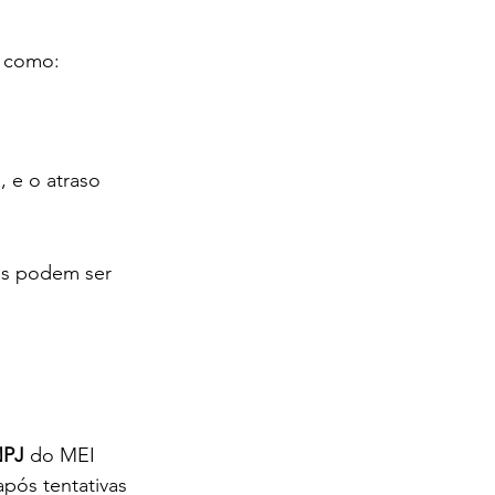
, como:
 e o atraso 
os podem ser 
NPJ
 do MEI 
pós tentativas 