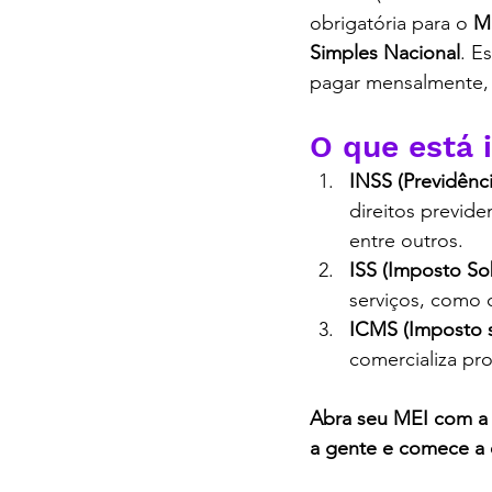
obrigatória para o 
M
Simples Nacional
. E
pagar mensalmente, 
O Que É o DAS MEI, c
O que está 
INSS (Previdênci
direitos previde
entre outros.
ISS (Imposto So
serviços, como c
ICMS (Imposto s
comercializa pro
Abra seu MEI com a 
a gente e comece a
O Que É o DAS MEI, c