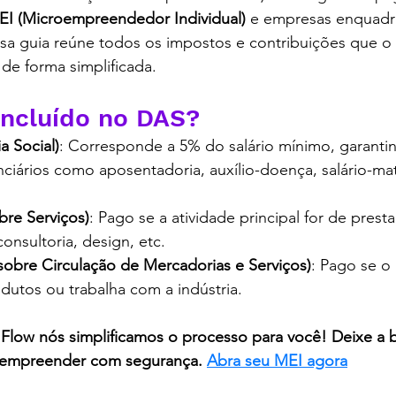
EI (Microempreendedor Individual)
 e empresas enquadr
ssa guia reúne todos os impostos e contribuições que o
de forma simplificada.
ontabilidade em curitiba, contabilidade digital
incluído no DAS?
a Social)
: Corresponde a 5% do salário mínimo, garanti
nciários como aposentadoria, auxílio-doença, salário-ma
bre Serviços)
: Pago se a atividade principal for de prest
onsultoria, design, etc. 
obre Circulação de Mercadorias e Serviços)
: Pago se o
dutos ou trabalha com a indústria. 
Flow nós simplificamos o processo para você! Deixe a 
 empreender com segurança. 
Abra seu MEI agora
ontabilidade em curitiba, contabilidade digital