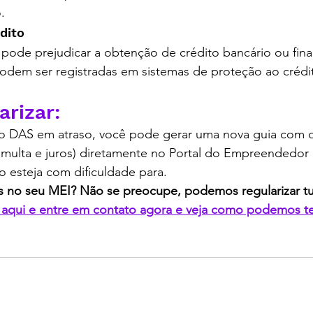
.
édito
 pode prejudicar a obtenção de crédito bancário ou fina
podem ser registradas em sistemas de proteção ao crédi
ontabilidade em curitiba, contabilidade digital
rizar:
r o DAS em atraso, você pode gerar uma nova guia com o
 multa e juros) diretamente no Portal do Empreendedor 
 esteja com dificuldade para.
 no seu MEI? Não se preocupe, podemos regularizar t
 aqui e entre em contato agora e veja como podemos te
ontabilidade em curitiba, contabilidade digital