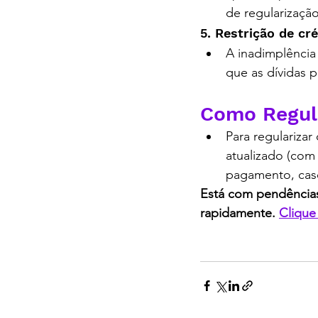
de regularização
5. Restrição de cr
A inadimplência
que as dívidas 
O Que É o DAS MEI, c
Como Regula
Para regulariza
atualizado (com
pagamento, caso
Está com pendências
rapidamente. 
Clique
O Que É o DAS MEI, c