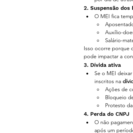
2. Suspensão dos 
O MEI fica temp
Aposentador
Auxílio-doe
Salário-mat
Isso ocorre porque o
pode impactar a cont
3. Dívida ativa
Se o MEI deixar
inscritos na 
dívi
Ações de co
Bloqueio de
Protesto da
4. Perda do CNPJ
O não pagament
após um período