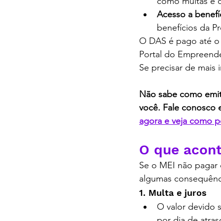
como multas e d
Acesso a benefí
benefícios da Pr
O DAS é pago até o
Portal do Empreend
Se precisar de mais 
Não sabe como emiti
você. Fale conosco 
agora e veja como p
O Que É o DAS MEI, c
O que acont
Se o MEI não pagar 
algumas consequênc
1. Multa e juros
O valor devido 
por dia de atras