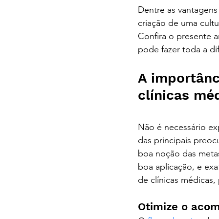
Dentre as vantagens
criação de uma cult
Confira o presente a
pode fazer toda a d
A importânc
clínicas mé
contabilida
Não é necessário exp
das principais preo
boa noção das metas
boa aplicação, e exa
de clínicas médicas,
contabilidade digita
Otimize o aco