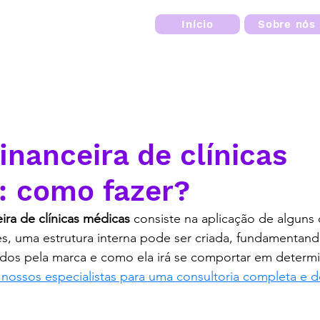
Início
Sobre nós
inanceira de clínicas
: como fazer?
ira de clínicas médicas 
consiste na aplicação de alguns 
les, uma estrutura interna pode ser criada, fundamentan
dos pela marca e como ela irá se comportar em determ
nossos especialistas para uma consultoria co
mpleta
 e 
dade digital em curitiba / contabilidade em curitiba