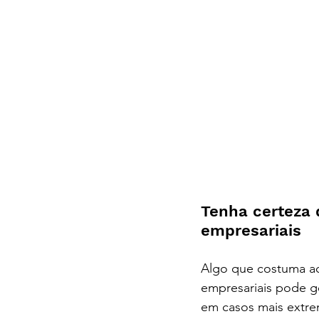
Tenha certeza 
empresariais 
c
curitiba
Algo que costuma aco
empresariais pode ge
em casos mais extre