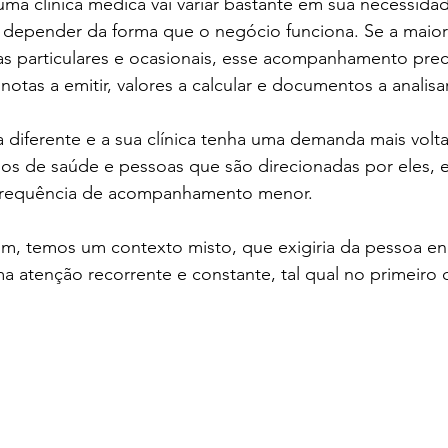
uma clínica médica vai variar bastante em sua necessida
epender da forma que o negócio funciona. Se a maior
s particulares e ocasionais, esse acompanhamento precis
otas a emitir, valores a calcular e documentos a analisar
 diferente e a sua clínica tenha uma demanda mais volt
os de saúde e pessoas que são direcionadas por eles, e
 frequência de acompanhamento menor.
um, temos um contexto misto, que exigiria da pessoa en
ma atenção recorrente e constante, tal qual no primeiro 
e digital em curitiba / contabil