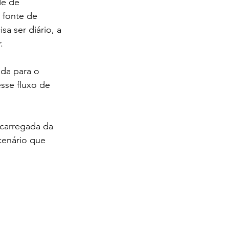
de de 
 fonte de 
a ser diário, a 
.
ada para o 
sse fluxo de 
carregada da 
cenário que 
idade em 