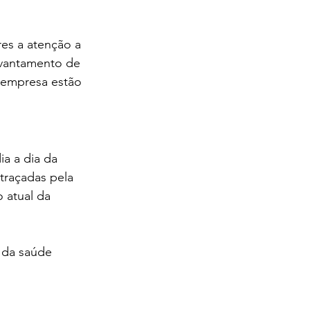
res a atenção a 
evantamento de 
 empresa estão 
a a dia da 
traçadas pela 
 atual da 
 da saúde 
ontabilidade 