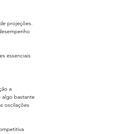
ntabilidade 
de projeções. 
e desempenho 
s essenciais 
ção a 
 algo bastante 
s oscilações 
ompetitiva 