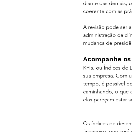
diante das demais, 
coerente com as pr
A revisão pode ser 
administração da cl
mudança de presidênc
contabilidade digita
Acompanhe os 
KPIs, ou Índices de
sua empresa. Com um
tempo, é possível p
caminhando, o que es
elas pareçam estar 
curitiba
Os índices de dese
financeiro, que será