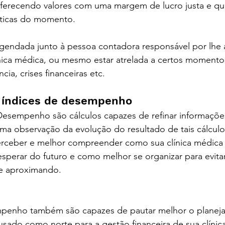
oferecendo valores com uma margem de lucro justa e que
áticas do momento.
agendada junto à pessoa contadora responsável por lhe
ínica médica, ou mesmo estar atrelada a certos momento
ia, crises financeiras etc.
l em curitiba - contabilidade em curitiba
índices de desempenho
 Desempenho são cálculos capazes de refinar informaçõe
a observação da evolução do resultado de tais cálculo
erceber e melhor compreender como sua clínica médica 
perar do futuro e como melhor se organizar para evitar 
se aproximando.
 contabilidade digital em curitiba / cont
mpenho também são capazes de pautar melhor o planej
 usado como norte para a gestão financeira de sua clínica