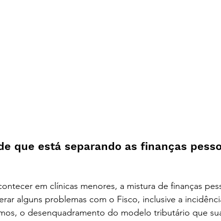
de que está separando as finanças pesso
ontabilidade digital em curitiba - contab
ntecer em clínicas menores, a mistura de finanças pess
rar alguns problemas com o Fisco, inclusive a incidênci
mos, o desenquadramento do modelo tributário que sua c