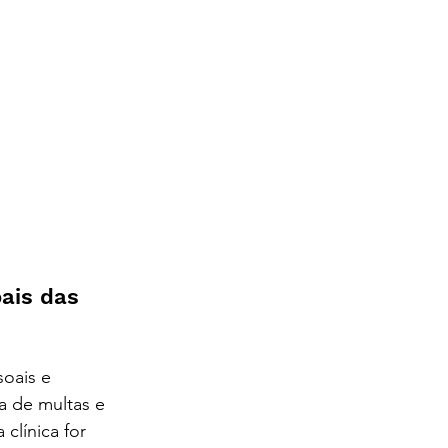
ais das 
ilidade em 
oais e 
a de multas e 
línica for 