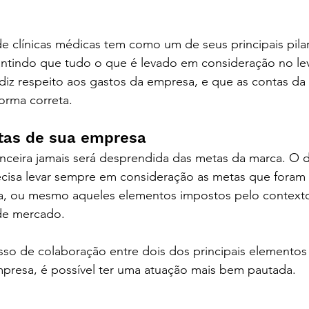
e digital em curitiba / contabilidade em curitiba
de clínicas médicas tem como um de seus principais pila
antindo que tudo o que é levado em consideração no l
diz respeito aos gastos da empresa, e que as contas da
forma correta.
tas de sua empresa
ceira jamais será desprendida das metas da marca. O di
ecisa levar sempre em consideração as metas que foram 
a, ou mesmo aqueles elementos impostos pelo contexto
de mercado.
sso de colaboração entre dois dos principais elementos
mpresa, é possível ter uma atuação mais bem pautada. 
c
 contabilidade em curitiba