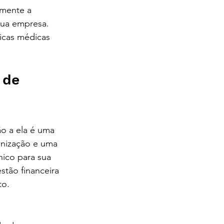
amente a 
sua empresa. 
icas médicas 
 de 
ritiba - 
ão a ela é uma 
anização e uma 
ico para sua 
stão financeira 
to.