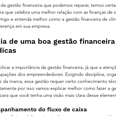
 da gestão financeira que podemos reparar, temos cert
ura que celebra uma melhor relação com as finanças de 
rtigo e entenda melhor como a gestão financeira de clín
iferença em sua empresa.
ia de uma boa gestão financeira
dicas 
contabilidade digital em cu
de em curitiba
licar a importância da gestão financeira, já que a atenç
cupações dos empreendedores. Exigindo disciplina, org
 da marca, essa gestão requer certo conhecimento técn
tamente por isso vamos explicar melhor como fazer a ge
 para que você tenha uma visão mais clara desse elemen
l em curitiba / contabilidade em curitiba
mpanhamento do fluxo de caixa