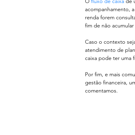
O 
fluxo de caixa
 de 
acompanhamento, a d
renda forem consulta
fim de não acumular n
Caso o contexto seja
atendimento de plan
caixa pode ter uma
Por fim, e mais com
gestão financeira, u
comentamos.
contabilidad
curitiba