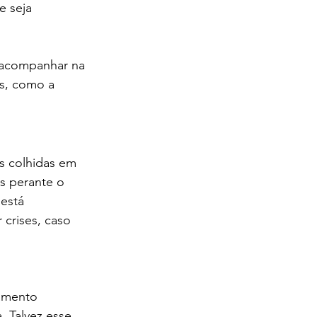
 seja 
 acompanhar na 
s, como a 
s colhidas em 
s perante o 
está 
crises, caso 
abilidade em 
amento 
. Talvez esse 