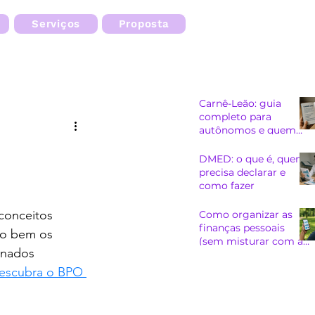
Serviços
Proposta
Carnê-Leão: guia
completo para
autônomos e quem
recebe de pessoa
física
DMED: o que é, quem
precisa declarar e
como fazer
conceitos 
Como organizar as
finanças pessoais
do bem os 
(sem misturar com as
inados 
do CNPJ)
descubra o BPO 