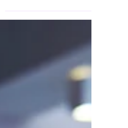
Classificação Nacional de Atividades
Econômicas é utilizada para determinar quais
atividades são exercidas...