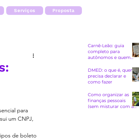
Serviços
Proposta
Carnê-Leão: guia
completo para
autônomos e quem
s:
recebe de pessoa
física
DMED: o que é, quem
precisa declarar e
como fazer
Como organizar as
finanças pessoais
(sem misturar com as
encial para 
do CNPJ)
ssui um CNPJ, 
ipos de boleto 