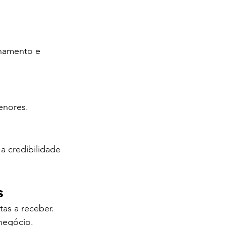
hamento e 
enores.
 credibilidade 
s
tas a receber. 
 negócio.