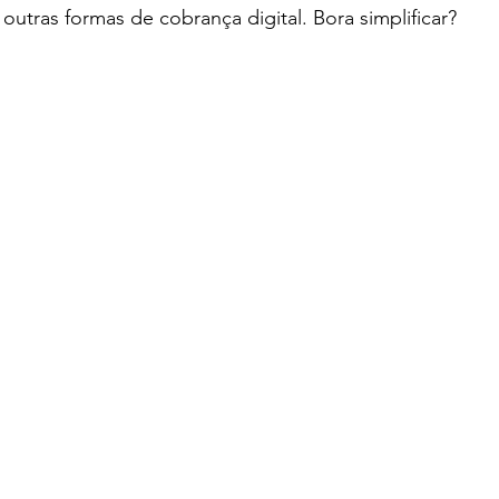
outras formas de cobrança digital. Bora simplificar?
, como emitir boleto de cobrança, plataformas para gerar boleto, boleto registrado vs não registrado, alternativas ao boleto bancário, link de pagamento para clien
gestão financeira para autônomos, como registrar recebimento de cliente, fluxo de caixa para pequenas empresas, abrir empresa em Curitiba, serviços contábeis digi