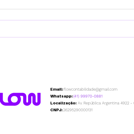
DMED: o que é, quem
Como
precisa declarar e como
fina
fazer
mist
Email:
flowcontabilidade@gmail.com
Whatsapp:
(41)
99970-0881
Localização:
Av. República Argentina 4922 - 
CNPJ:
26295290000131