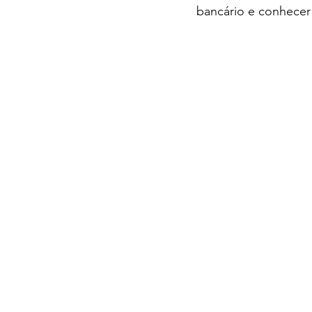
bancário e conhecer 
contabilidade digital em Curitiba, contabilidade em Curitiba
boletos para MEI, como controlar recebimentos de clientes, 