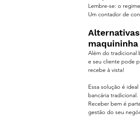
Lembre-se: o regime 
Um contador de conf
Alternativa
maquininha
Além do tradicional 
e seu cliente pode p
recebe à vista!
Essa solução é idea
bancária tradicional.
Receber bem é parte
gestão do seu negóci
contabilidade digital em Curitiba, contabilidade em Curitiba
boletos para MEI, como controlar recebimentos de clientes, 