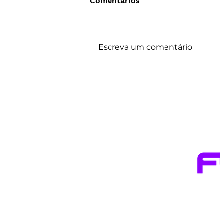
Comentários
Escreva um comentário
Carnê-Leão: guia completo
para autônomos e quem
recebe de pessoa física