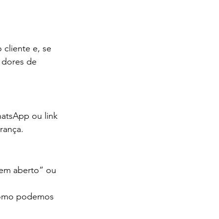
cliente e, se 
a dores de 
atsApp ou link 
rança.
“em aberto” ou 
como podemos 