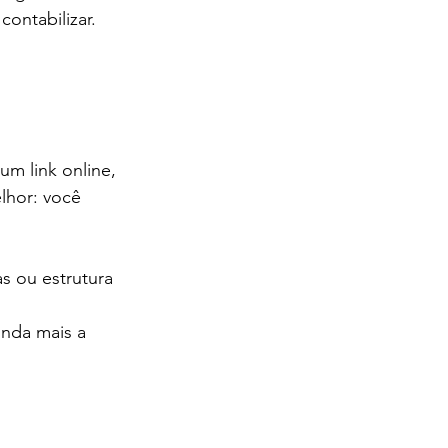
ontabilizar. 
um link online, 
lhor: você 
s ou estrutura 
nda mais a 
tes, como receber sem maquininha, emissão de 
tais