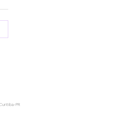
 organizar as
nças pessoais (sem
urar com as do CNPJ)
Curitiba-PR