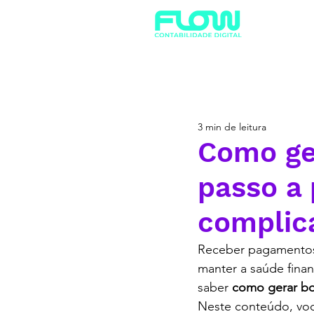
3 min de leitura
Como ger
passo a 
complic
Receber pagamentos d
manter a saúde fina
saber 
como gerar bol
Neste conteúdo, você