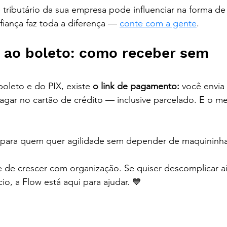
tributário da sua empresa pode influenciar na forma de c
iança faz toda a diferença — 
conte com a gente
.
s ao boleto: como receber sem 
boleto e do PIX, existe 
o link de pagamento:
 você envia 
agar no cartão de crédito — inclusive parcelado. E o me
l para quem quer agilidade sem depender de maquininha
 de crescer com organização. Se quiser descomplicar ai
o, a Flow está aqui para ajudar. 💙
, como emitir boleto de cobrança, plataformas para gerar boleto, boleto registrado vs não registrado, alternativas ao boleto bancário, link de pagamento para clien
gestão financeira para autônomos, como registrar recebimento de cliente, fluxo de caixa para pequenas empresas, abrir empresa em Curitiba, serviços contábeis digi