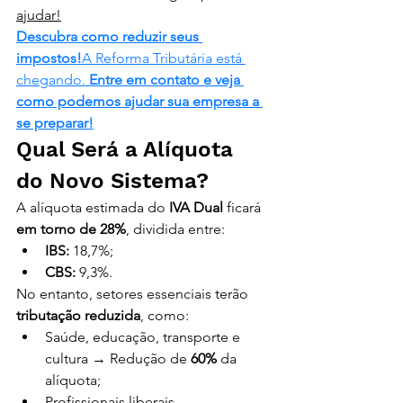
ajudar!
Descubra como reduzir seus 
impostos!
A Reforma Tributária está 
chegando. 
Entre em contato e veja 
como podemos ajudar sua empresa a 
se preparar!
Qual Será a Alíquota 
do Novo Sistema?
A alíquota estimada do 
IVA Dual
 ficará 
em torno de 28%
, dividida entre:
IBS:
 18,7%;
CBS:
 9,3%.
No entanto, setores essenciais terão 
tributação reduzida
, como:
Saúde, educação, transporte e 
cultura → Redução de 
60%
 da 
alíquota;
Profissionais liberais 