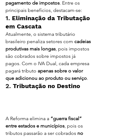
pagamento de impostos
. Entre os 
principais benefícios, destacam-se:
1. 
Eliminação da Tributação 
em Cascata
Atualmente, o sistema tributário 
brasileiro penaliza setores com 
cadeias 
produtivas mais longas
, pois impostos 
são cobrados sobre impostos já 
pagos. Com o IVA Dual, cada empresa 
pagará tributo 
apenas sobre o valor 
que adicionou ao produto ou serviço
.
2. 
Tributação no Destino  
Reforma Tributária 2025: O 
Que Muda e Como Sua 
Empresa Deve se Preparar
A Reforma elimina a 
“guerra fiscal” 
entre estados e municípios
, pois os 
tributos passarão a ser cobrados 
no 