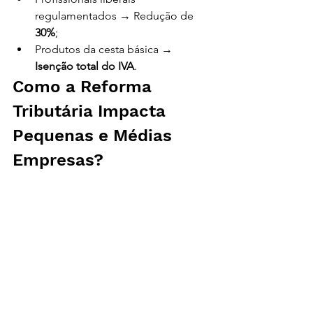
regulamentados → Redução de 
30%
;
Produtos da cesta básica → 
Isenção total do IVA
.
Como a Reforma 
Tributária Impacta 
Pequenas e Médias 
Empresas? 
Reforma 
Tributária 2025: O Que 
Muda e Como Sua 
Empresa Deve se 
Preparar
A transição para o IVA Dual impactará 
diretamente 
pequenos empresários e 
prestadores de serviço
. Algumas 